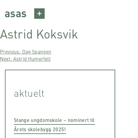
Skip
asas
to
content
Astrid Koksvik
Post
Previous:
Dag Spangen
Next:
Astrid Humerfelt
navigation
aktuelt
Stange ungdomskole – nominert til
Årets skolebygg 2025!