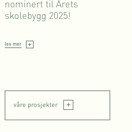
nominert til Årets
Wo
skolebygg 2025!
Fe
Pr
les mer
les 
våre prosjekter