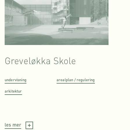
Greveløkka Skole
undervisning
arealplan / regulering
arkitektur
les mer