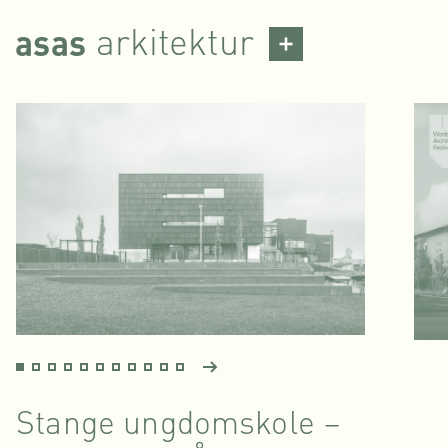
Skip
arkitektur
asas
to
content
Stange ungdomskole –
Ba