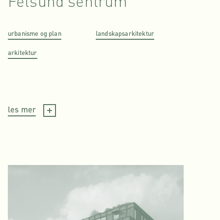
Fetsund sentrum
urbanisme og plan
landskapsarkitektur
arkitektur
les mer