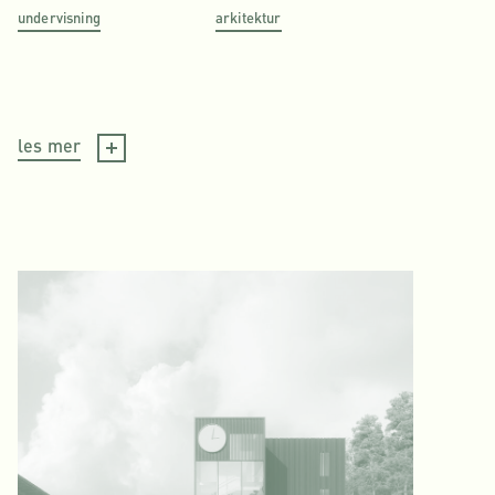
undervisning
arkitektur
les mer