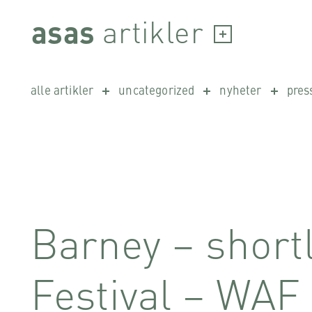
Skip
artikler
asas
to
content
alle artikler
uncategorized
nyheter
pres
Barney – shortl
Festival – WAF 