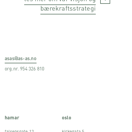
bærekraftsstrategi
asas@as-as.no
org.nr. 954 326 810
hamar
oslo
falsensgate 12
kirkegata 5