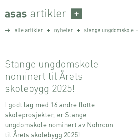
Skip
artikler
asas
to
content
alle artikler
nyheter
stange ungdomskole – n
Stange ungdomskole –
nominert til Årets
skolebygg 2025!
I godt lag med 16 andre flotte
skoleprosjekter, er Stange
ungdomskole nominert av Nohrcon
til Årets skolebygg 2025!