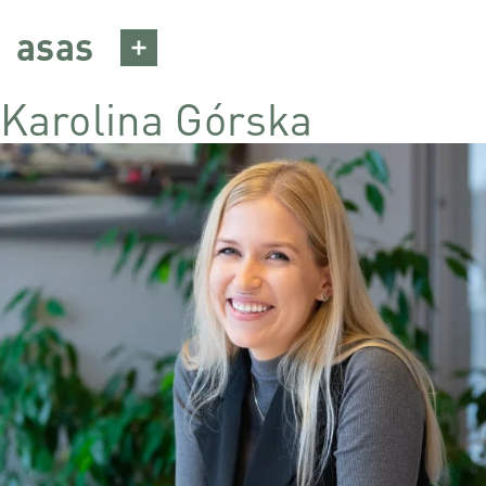
Skip
asas
to
content
Karolina Górska