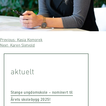
Post
Previous:
Kasia Komorek
Next:
Karen Sletvold
navigation
aktuelt
Stange ungdomskole – nominert til
Årets skolebygg 2025!