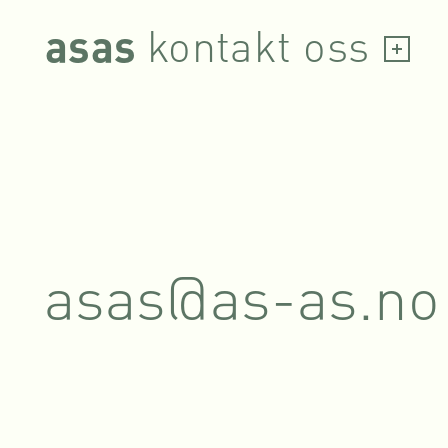
Skip
kontakt oss
asas
to
content
asas@as-as.no