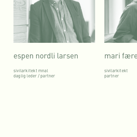
espen nordli larsen
mari fær
sivilarkitekt mnal
sivilarkitekt
daglig leder / partner
partner