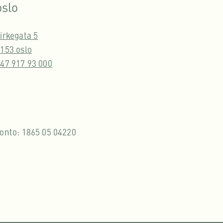
oslo
irkegata 5
153 oslo
47 917 93 000
onto: 1865 05 04220