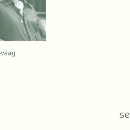
evaag
se