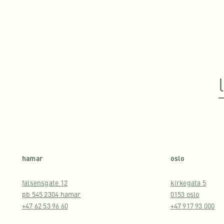
hamar
oslo
falsensgate 12
kirkegata 5
pb 545 2304 hamar
0153 oslo
+47 62 53 96 60
+47 917 93 000