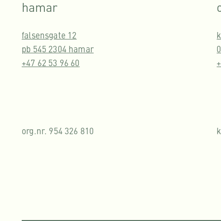
hamar
falsensgate 12
k
pb 545 2304 hamar
0
+47 62 53 96 60
+
org.nr. 954 326 810
k