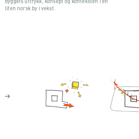
byggets uttrykk, konsept og konteksten i en
liten norsk by i vekst.