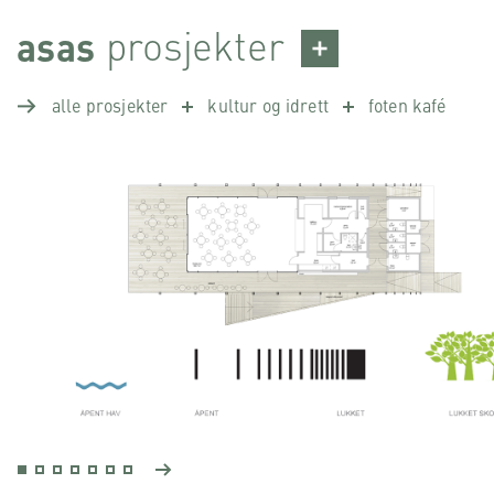
Skip
prosjekter
asas
to
content
alle prosjekter
kultur og idrett
foten kafé