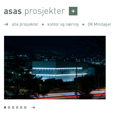
Skip
prosjekter
asas
to
content
alle prosjekter
kontor og næring
OK Minilager