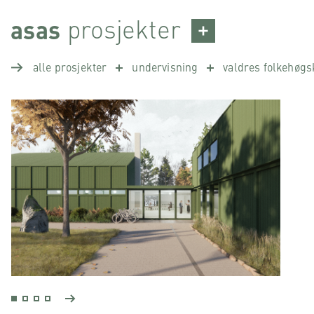
Skip
prosjekter
asas
to
content
alle prosjekter
undervisning
valdres folkehøgs