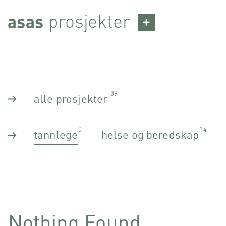
Skip
prosjekter
asas
to
content
89
alle prosjekter
0
14
tannlege
helse og beredskap
Nothing Found