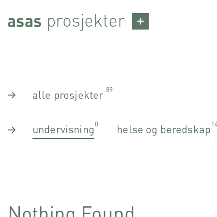
Skip
prosjekter
asas
to
content
89
alle prosjekter
0
1
undervisning
helse og beredskap
Nothing Found